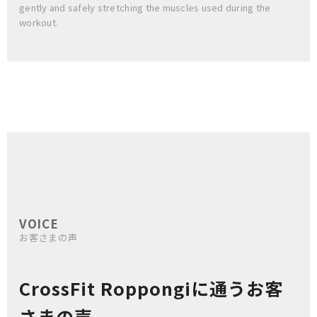
gently and safely stretching the muscles used during the
workout.
VOICE
お客さまの声
CrossFit Roppongiに通うお客
さまの声