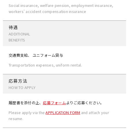
Social insurance, welfare pension, employment insurance,
workers' accident compensation insurance
待遇
ADDITIONAL
BENEFITS
交通費支給、 ユニフォーム貸与
Transportation expenses, uniform rental.
応募方法
HOW TO APPLY
履歴書を添付の上、
応募フォーム
よりご応募ください。
Please apply via the
APPLICATION FORM
and attach your
resume.