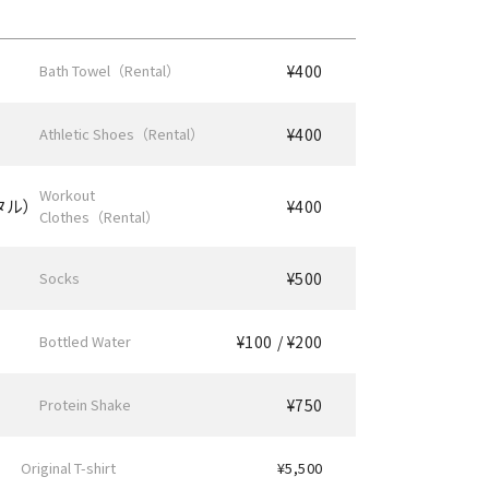
Bath Towel（Rental）
¥400
Athletic Shoes（Rental）
¥400
Workout
タル）
¥400
Clothes（Rental）
Socks
¥500
Bottled Water
¥100 / ¥200
Protein Shake
¥750
Original T-shirt
¥5,500