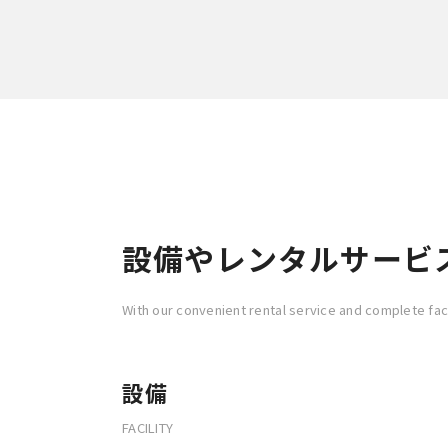
設備やレンタルサービ
With our convenient rental service and complete faci
設備
FACILITY