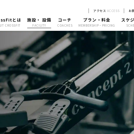
アクセス
ACCESS
お
ossFitとは
施設・ 設備
コーチ
プラン・料金
スケ
UT CROSSFIT
FACILITY
COACHES
MEMBERSHIP・PRICING
SCH