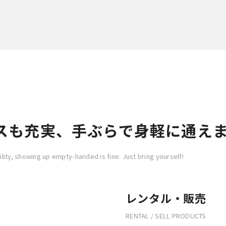
スも充実、手ぶらで身軽に通え
lity, showing up empty-handed is fine. Just bring yourself!
レンタル・販売
RENTAL / SELL PRODUCTS