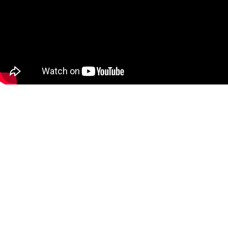
COACH
Spartan SGX Certified Coach
MARC
Spartan SGX認定コーチであるマークが担当します。
25年以上のコーチ歴と、数千人以上への指導経験を活かし、効果