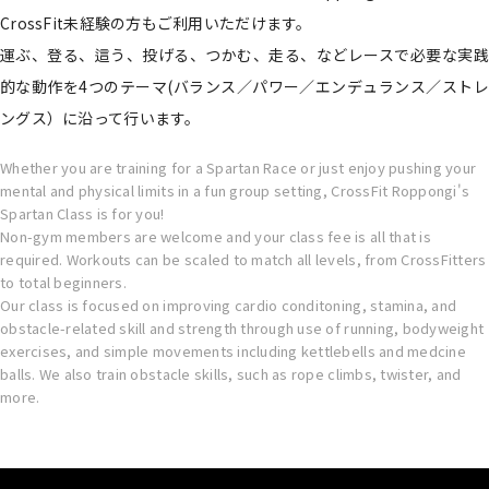
CrossFit未経験の方もご利用いただけます。
運ぶ、登る、這う、投げる、つかむ、走る、などレースで必要な実践
的な動作を4つのテーマ(バランス／パワー／エンデュランス／ストレ
ングス）に沿って行います。
Whether you are training for a Spartan Race or just enjoy pushing your
mental and physical limits in a fun group setting, CrossFit Roppongi's
Spartan Class is for you!
Non-gym members are welcome and your class fee is all that is
required. Workouts can be scaled to match all levels, from CrossFitters
to total beginners.
Our class is focused on improving cardio conditoning, stamina, and
obstacle-related skill and strength through use of running, bodyweight
exercises, and simple movements including kettlebells and medcine
balls. We also train obstacle skills, such as rope climbs, twister, and
more.