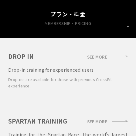
プラン・料金
MEMBERSHIP・PRICING
DROP IN
SEE MORE
Drop-in training for experienced users
Drop-ins are available for those with previous CrossFit
experience.
SPARTAN TRAINING
SEE MORE
Training for the Spartan Race, the world's largest