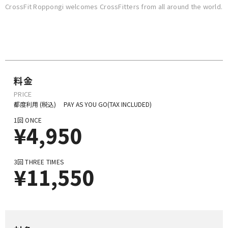
CrossFit Roppongi welcomes CrossFitters from all around the world.
料金
PRICE
都度利用 (税込)
PAY AS YOU GO(TAX INCLUDED)
1回
ONCE
¥4,950
3回
THREE TIMES
¥11,550