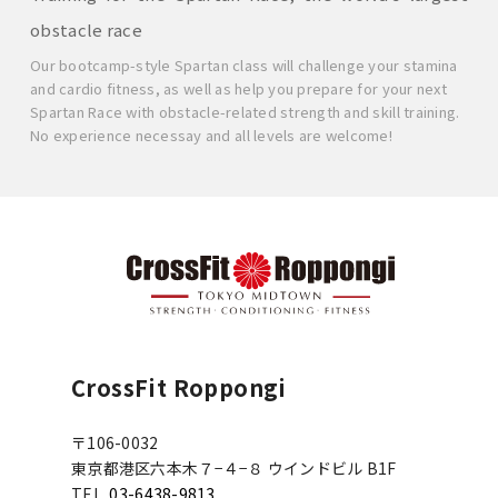
obstacle race
Our bootcamp-style Spartan class will challenge your stamina
and cardio fitness, as well as help you prepare for your next
Spartan Race with obstacle-related strength and skill training.
No experience necessay and all levels are welcome!
CrossFit Roppongi
〒106-0032
東京都港区六本木７−４−８ ウインドビル B1F
TEL.
03-6438-9813